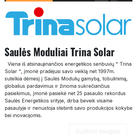
Saulės Moduliai Trina Solar
​​Viena iš atsinaujinančios energetikos senbuvių " Trina
Solar ", įmonė pradėjusi savo veiklą net 1997m.
sutelkia dėmesį į Saulės Modulių gamybą, tobulinimą,
globalius pardavimus ir žinoma sukrečiančius
pasiekimus, įmonė pasiekė net 25 pasaulio rekordus
Saulės Energetikos srityje, dirba beveik visame
pasaulyje ir nenustoja stebinti savo produkcijos kokybe
bei inovacijomis.
Sužinoti daugiau