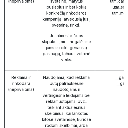
(neprivaloma)
svetaine, matytus
utm_camp
puslapius ir bet kokią
utm_sou
konkrečią rinkodaros
utm_med
kampaniją, atvedusią jus į
svetainę, rinkti.
Jei atmesite šiuos
slapukus, mes negalėsime
jums suteikti geriausių
paslaugų, tačiau svetainė
veiks.
Reklama ir
Naudojama, kad reklama
__gads
rinkodara
būtų patrauklesnė
__gac
(neprivaloma)
naudotojams ir
vertingesnė leidėjams bei
reklamuotojams, pvz.,
teikiant aktualesnius
skelbimus, kai lankotės
kitose svetainėse, kuriose
rodomi skelbimai, arba