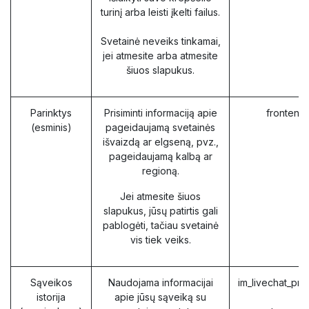
turinį arba leisti įkelti failus.
Svetainė neveiks tinkamai,
jei atmesite arba atmesite
šiuos slapukus.
Parinktys
Prisiminti informaciją apie
frontend
(esminis)
pageidaujamą svetainės
išvaizdą ar elgseną, pvz.,
pageidaujamą kalbą ar
regioną.
Jei atmesite šiuos
slapukus, jūsų patirtis gali
pablogėti, tačiau svetainė
vis tiek veiks.
Sąveikos
Naudojama informacijai
im_livechat_pre
istorija
apie jūsų sąveiką su
(