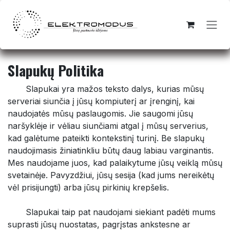
Skip to Content
Slapukų Politika
​Slapukai yra mažos teksto dalys, kurias mūsų
serveriai siunčia į jūsų kompiuterį ar įrenginį, kai
naudojatės mūsų paslaugomis. Jie saugomi jūsų
naršyklėje ir vėliau siunčiami atgal į mūsų serverius,
kad galėtume pateikti kontekstinį turinį. Be slapukų
naudojimasis žiniatinkliu būtų daug labiau varginantis.
Mes naudojame juos, kad palaikytume jūsų veiklą mūsų
svetainėje. Pavyzdžiui, jūsų sesija (kad jums nereikėtų
vėl prisijungti) arba jūsų pirkinių krepšelis.
​Slapukai taip pat naudojami siekiant padėti mums
suprasti jūsų nuostatas, pagrįstas ankstesne ar