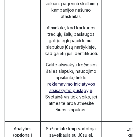
siekiant pagerinti skelbimų
kampanijos našumo
ataskaitas.
Atminkite, kad kai kurios
trečiųjų šalių paslaugos
gali įdiegti papildomus
slapukus jūsų naršyklėje,
kad galėtų jus identifikuoti.
Galite atsisakyti trečiosios
šalies slapukų naudojimo
apsilankę tinklo
r
eklamavimo iniciatyvos
atsisakymo puslapyje
.
Svetainė vis tiek veiks, jei
atmesite arba atmesite
šiuos slapukus.
Analytics
Sužinokite kaip vartotojai
_ga 
(optional)
sąveikauja su Jūsų el.
_gat 