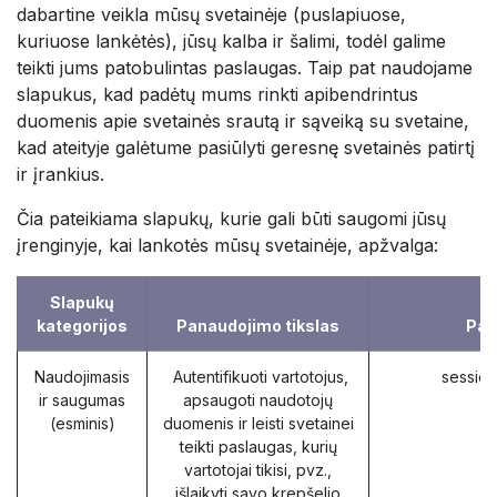
dabartine veikla mūsų svetainėje (puslapiuose,
kuriuose lankėtės), jūsų kalba ir šalimi, todėl galime
teikti jums patobulintas paslaugas. Taip pat naudojame
slapukus, kad padėtų mums rinkti apibendrintus
duomenis apie svetainės srautą ir sąveiką su svetaine,
kad ateityje galėtume pasiūlyti geresnę svetainės patirtį
ir įrankius.
Čia pateikiama slapukų, kurie gali būti saugomi jūsų
įrenginyje, kai lankotės mūsų svetainėje, apžvalga:
Slapukų
kategorijos
Panaudojimo tikslas
Pav
Naudojimasis
Autentifikuoti vartotojus,
session
ir saugumas
apsaugoti naudotojų
(esminis)
duomenis ir leisti svetainei
teikti paslaugas, kurių
vartotojai tikisi, pvz.,
išlaikyti savo krepšelio