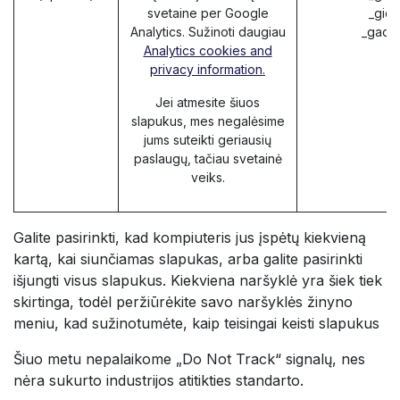
svetaine per Google
_gid 
Analytics. Sužinoti daugiau
_gac_*
Analytics cookies and
privacy information.
Jei atmesite šiuos
slapukus, mes negalėsime
jums suteikti geriausių
paslaugų, tačiau svetainė
veiks.
Galite pasirinkti, kad kompiuteris jus įspėtų kiekvieną
kartą, kai siunčiamas slapukas, arba galite pasirinkti
išjungti visus slapukus. Kiekviena naršyklė yra šiek tiek
skirtinga, todėl peržiūrėkite savo naršyklės žinyno
meniu, kad sužinotumėte, kaip teisingai keisti slapukus
Šiuo metu nepalaikome „Do Not Track“ signalų, nes
nėra sukurto industrijos atitikties standarto.