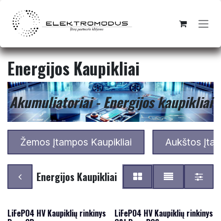
Skip to Content
Energijos Kaupikliai
Akumuliatoriai - Energijos kaupikliai
Žemos Įtampos Kaupikliai
Aukštos Įtam
Energijos Kaupikliai
LiFePO4 HV Kaupiklių rinkinys
LiFePO4 HV Kaupiklių rinkinys