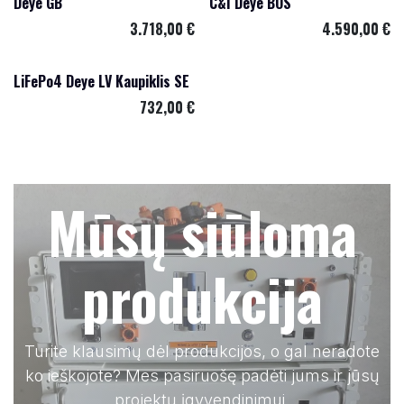
Deye GB
C&I Deye BOS
3.718,00
€
4.590,00
€
LiFePo4 Deye LV Kaupiklis SE
732,00
€
Mūsų siūloma
produkcija
Turite klausimų dėl produkcijos, o gal neradote
ko ieškojote? Mes pasiruošę padėti jums ir jūsų
projektų įgyvendinimui.