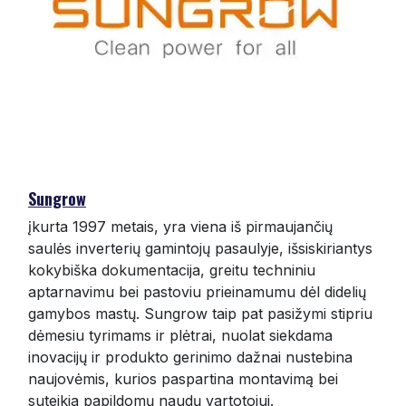
Sungrow
įkurta 1997 metais, yra viena iš pirmaujančių
saulės inverterių gamintojų pasaulyje, išsiskiriantys
kokybiška dokumentacija, greitu techniniu
aptarnavimu bei pastoviu prieinamumu dėl didelių
gamybos mastų. Sungrow taip pat pasižymi stipriu
dėmesiu tyrimams ir plėtrai, nuolat siekdama
inovacijų ir produkto gerinimo dažnai nustebina
naujovėmis, kurios paspartina montavimą bei
suteikia papildomų naudų vartotojui.