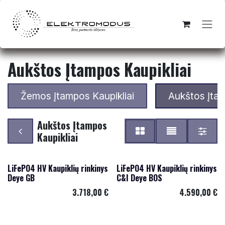
Skip to Content
Aukštos Įtampos Kaupikliai
Žemos Įtampos Kaupikliai
Aukštos Įtam
Aukštos Įtampos
Kaupikliai
LiFePO4 HV Kaupiklių rinkinys
LiFePO4 HV Kaupiklių rinkinys
Deye GB
C&I Deye BOS
3.718,00
€
4.590,00
€