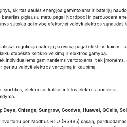
s, skirtas saulės energijos gamintojams ir baterijų naudoto
baterijas pigiausiu metu pagal Nordpool ir parduodant energi
nys suteikia galimybę efektyviai valdyti elektros sąnaudas ti
tiškai reguliuoja baterijų įkrovimą pagal elektros kainas, 
laiku stebėkite keitiklio veikimą ir elektros gamybą.
tiek individualiems gaminantiems vartotojams, tiek įmonėms,
ar geriau valdyti elektros vartojimą ir kaupimą.
 siurblius, elektrinius katilus ir kitus elektros prietaisus.
aldymą.
ų:
Deye, Chisage, Sungrow, Goodwe, Huawei, QCells, Sol
verteriu per Modbus RTU (RS485) sąsają, perduodamas i