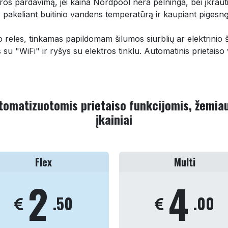
ektros pardavimą, jei kaina Nordpool nėra pelninga, bei įkraut
ą, pakeliant buitinio vandens temperatūrą ir kaupiant pigesnę
reles, tinkamas papildomam šilumos siurblių ar elektrinio š
yšys su "WiFi" ir ryšys su elektros tinklu. Automatinis prieta
omatizuotomis prietaiso funkcijomis, žemiau
įkainiai
Flex
Multi
2
4
.50
.00