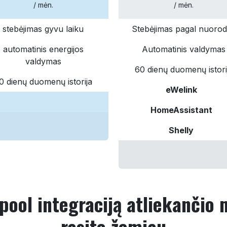
/ mėn.
/ mėn.
stebėjimas gyvu laiku
Stebėjimas pagal nuoro
automatinis energijos
Automatinis valdymas
valdymas
60 dienų duomenų istori
0 dienų duomenų istorija
eWelink
HomeAssistant
Shelly
ool integraciją atliekančio m
rasite žemiau