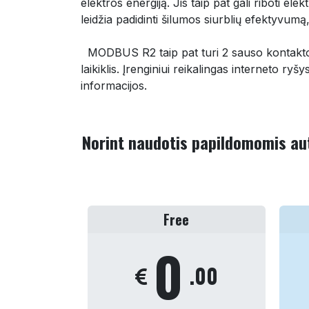
elektros energiją. Jis taip pat gali riboti el
leidžia padidinti šilumos siurblių efektyvum
​MODBUS R2 taip pat turi 2 sauso kontakto 
laikiklis. Įrenginiui reikalingas interneto r
informacijos.
Norint naudotis papildomomis aut
Free
0
.00