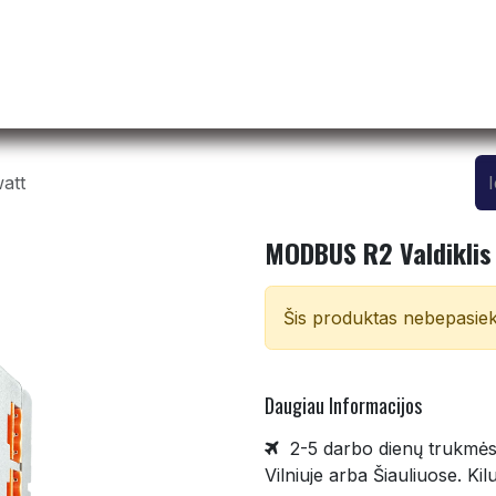
Pradžia
Apie mus
​ ​ Produktai
Susisiekite
att
MODBUS R2 Valdiklis
Šis produktas nebepasie
Daugiau Infor
macijos
2-5 darbo dienų trukmės pr
Vilniuje arba Šiauliuose. K