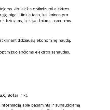
jams. Jis leidžia optimizuoti elektros
ją atgal į tinklą tada, kai kainos yra
ek fiziniams, tiek juridiniams asmenims.
užtikrinant didžiausią ekonominę naudą.
 optimizuojančioms elektros sąnaudas.
aX, Sofar
ir kt.
nformaciją apie pagamintą ir sunaudojamą