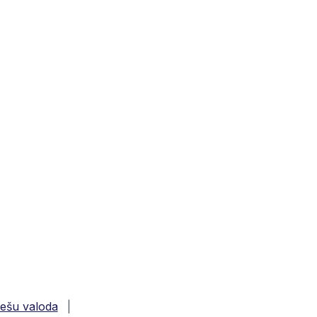
iešu valoda
|