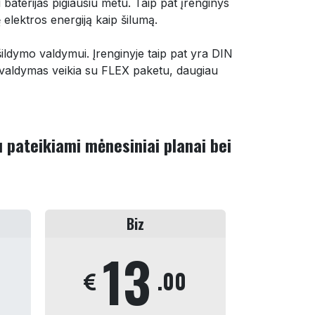
i baterijas pigiausiu metu. Taip pat įrenginys
 elektros energiją kaip šilumą.
ildymo valdymui. Įrenginyje taip pat yra DIN
iso valdymas veikia su FLEX paketu, daugiau
 pateikiami mėnesiniai planai bei
Biz
13
.00