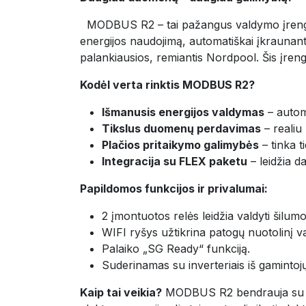
​MODBUS R2 – tai pažangus valdymo įrenginy
energijos naudojimą, automatiškai įkraunant 
palankiausios, remiantis Nordpool. Šis įrengi
Kodėl verta rinktis MODBUS R2?
Išmanusis energijos valdymas
– automa
Tikslus duomenų perdavimas
– realiu 
Plačios pritaikymo galimybės
– tinka 
Integracija su FLEX paketu
– leidžia d
Papildomos funkcijos ir privalumai:
2 įmontuotos relės leidžia valdyti šilumos
WIFI ryšys užtikrina patogų nuotolinį v
Palaiko „SG Ready“ funkciją.
Suderinamas su inverteriais iš gamintoj
Kaip tai veikia?
MODBUS R2 bendrauja su in