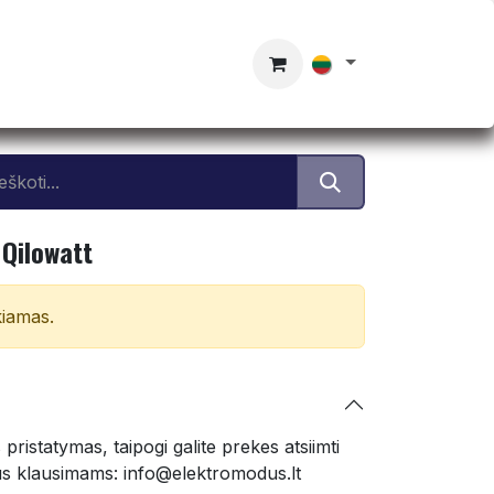
 Qilowatt
kiamas.
istatymas, taipogi galite prekes atsiimti
ilus klausimams: info@elektromodus.lt