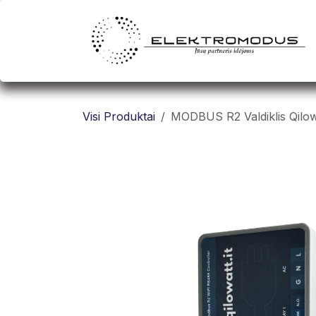
Skip to Content
Visi Produktai
MODBUS R2 Valdiklis Qilow