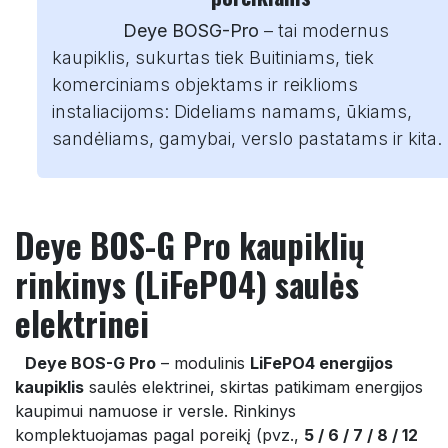
Deye BOSG-Pro
– tai modernus
kaupiklis, sukurtas tiek Buitiniams, tiek
komerciniams objektams ir reiklioms
instaliacijoms: Dideliams namams, ūkiams,
sandėliams, gamybai, verslo pastatams ir kita.
Deye BOS-G Pro kaupiklių
rinkinys (LiFePO4) saulės
elektrinei
​Deye BOS-G Pro
– modulinis
LiFePO4 energijos
kaupiklis
saulės elektrinei, skirtas patikimam energijos
kaupimui namuose ir versle. Rinkinys
komplektuojamas pagal poreikį (pvz.,
5 / 6 / 7 / 8 / 12