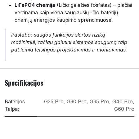
LiFePO4 chemija
(Ličio geležies fosfatas) – plačiai
vertinama kaip viena saugiausių ličio baterijų
chemijų energijos kaupimo sprendimuose.
Pastaba: saugos funkcijos skirtos rizikų
mažinimui, tačiau galutinį sistemos saugumą taip
pat lemia teisingas projektavimas ir montavimas.
Specifikacijos
Baterijos
G25 Pro
,
G30 Pro
,
G35 Pro
,
G40 Pro
,
Talpa:
G60 Pro