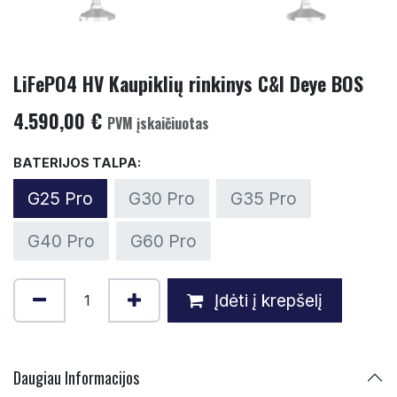
LiFePO4 HV Kaupiklių rinkinys C&I Deye BOS
4.590,00
€
PVM įskaičiuotas
BATERIJOS TALPA:
G25 Pro
G30 Pro
G35 Pro
G40 Pro
G60 Pro
Įdėti į krepšelį
Daugiau Infor
macijos