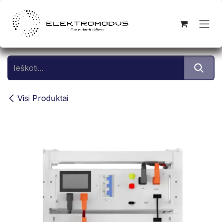
Skip to Content
Visi Produktai