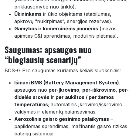
priklausomybė nuo tinklo).
Ūkininkams
ir ūkio objektams (stabilumas,
apkrovų “nukirpimas”, energijos rezervas).
Gamybos ir komercinėms įmonėms
(mažos
apimties C&I sprendimas, modulinis plėtimas).
Saugumas: apsaugos nuo
“blogiausių scenarijų”
BOS-G Pro saugumas kuriamas keliais sluoksniais:
Išmani BMS (Battery Management System)
:
apsaugos nuo
per-įkrovimo
,
per-iškrovimo
,
per-
didelės srovės
ir
per aukštos / per žemos
temperatūros
; automatinis įkrovimo/iškrovimo
valdymas ir elementų balansavimas.
Aerozolinis gaisro gesinimo palaikymas
–
papildomas sprendimas, mažinantis gaisro rizikas
baterijų sistemoje.