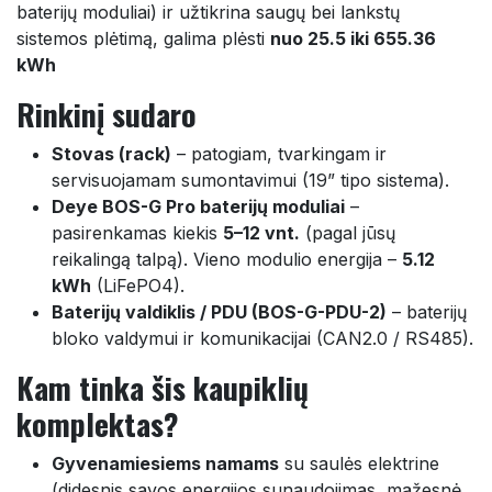
baterijų moduliai) ir užtikrina saugų bei lankstų
sistemos plėtimą, galima plėsti
nuo 25.5 iki 655.36
kWh
Rinkinį sudaro
Stovas (rack)
– patogiam, tvarkingam ir
servisuojamam sumontavimui (19” tipo sistema).
Deye BOS-G Pro baterijų moduliai
–
pasirenkamas kiekis
5–12 vnt.
(pagal jūsų
reikalingą talpą). Vieno modulio energija –
5.12
kWh
(LiFePO4).
Baterijų valdiklis / PDU (BOS-G-PDU-2)
– baterijų
bloko valdymui ir komunikacijai (CAN2.0 / RS485).
Kam tinka šis kaupiklių
komplektas?
Gyvenamiesiems namams
su saulės elektrine
(didesnis savos energijos sunaudojimas, mažesnė