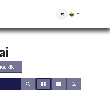
ai
pikliai