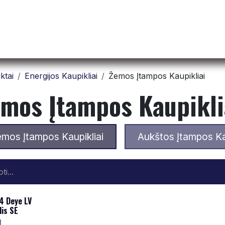
Pradžia
Apie mus
​ ​ Produktai
Susisiekite
ktai
Energijos Kaupikliai
Žemos Įtampos Kaupikliai
mos Įtampos Kaupikli
mos Įtampos Kaupikliai
Aukštos Įtampos Kau
4 Deye LV
lis SE