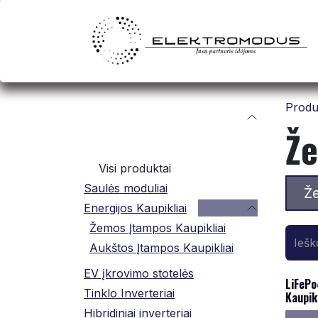
Skip to Content
Produ
Kategorijos
Že
Visi produktai
Saulės moduliai
Že
Energijos Kaupikliai
Žemos Įtampos Kaupikliai
Aukštos Įtampos Kaupikliai
EV įkrovimo stotelės
LiFePo
Tinklo Inverteriai
Kaupik
Hibridiniai inverteriai