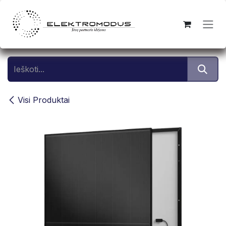
Skip to Content
Visi Produktai