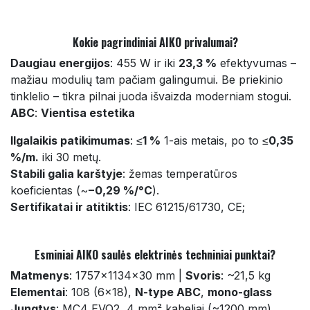
Kokie pagrindiniai AIKO privalumai?
Daugiau energijos
: 455 W ir iki
23,3 %
efektyvumas –
mažiau modulių tam pačiam galingumui. Be priekinio
tinklelio – tikra pilnai juoda išvaizda moderniam stogui.
ABC
:
Vientisa estetika
Ilgalaikis patikimumas
: ≤
1 %
1-ais metais, po to ≤
0,35
%/m.
iki 30 metų.
Stabili galia karštyje
: žemas temperatūros
koeficientas (~
−0,29 %/°C
).
Sertifikatai ir atitiktis
: IEC 61215/61730, CE;
Esminiai AIKO saulės elektrinės techniniai punktai?
Matmenys
: 1757×1134×30 mm |
Svoris
: ~21,5 kg
Elementai
: 108 (6×18),
N-type ABC
,
mono-glass
Jungtys
: MC4 EVO2, 4 mm² kabeliai (~1200 mm)