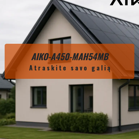
AIKO-A450-MAH54MB
A t r a s k i t e s a v o g a l i ą