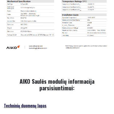
AIKO Saulės modulių informacija
parsisiuntimui:
Techninių duomenų lapas