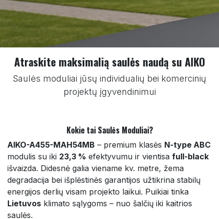
Atraskite maksimalią saulės naudą su AIKO
Saulės moduliai jūsų individualių bei komercinių
projektų įgyvendinimui
Kokie tai Saulės Moduliai?
AIKO-A455-MAH54MB
– premium klasės
N-type ABC
modulis su iki
23,3 %
efektyvumu ir vientisa
full-black
išvaizda. Didesnė galia viename kv. metre, žema
degradacija bei išplėstinės garantijos užtikrina stabilų
energijos derlių visam projekto laikui. Puikiai tinka
Lietuvos
klimato sąlygoms – nuo šalčių iki kaitrios
saulės.