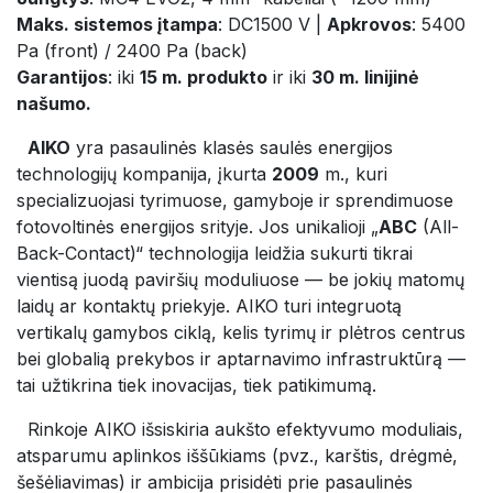
Maks. sistemos įtampa
: DC1500 V |
Apkrovos
: 5400
Pa (front) / 2400 Pa (back)
Garantijos
: iki
15 m. produkto
ir iki
30 m. linijinė
našumo.
AIKO
yra pasaulinės klasės saulės energijos
technologijų kompanija, įkurta
2009
m., kuri
specializuojasi tyrimuose, gamyboje ir sprendimuose
fotovoltinės energijos srityje. Jos unikalioji „
ABC
(All-
Back-Contact)“ technologija leidžia sukurti tikrai
vientisą juodą paviršių moduliuose — be jokių matomų
laidų ar kontaktų priekyje. AIKO turi integruotą
vertikalų gamybos ciklą, kelis tyrimų ir plėtros centrus
bei globalią prekybos ir aptarnavimo infrastruktūrą —
tai užtikrina tiek inovacijas, tiek patikimumą.
​Rinkoje AIKO išsiskiria aukšto efektyvumo moduliais,
atsparumu aplinkos iššūkiams (pvz., karštis, drėgmė,
šešėliavimas) ir ambicija prisidėti prie pasaulinės