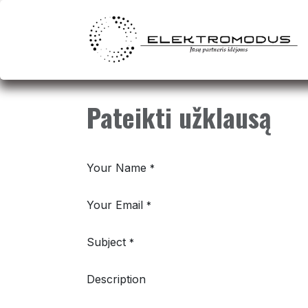
Skip to Content
Pateikti užklausą
Your Name
*
Your Email
*
Subject
*
Description